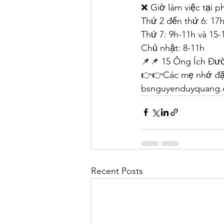
❌ Giờ làm việc tại 
Thứ 2 đến thứ 6: 17
Thứ 7: 9h-11h và 15-
Chủ nhật: 8-11h
📌📌 15 Ông Ích Đư
👉👉Các mẹ nhớ đặt 
bsnguyenduyquang
Recent Posts