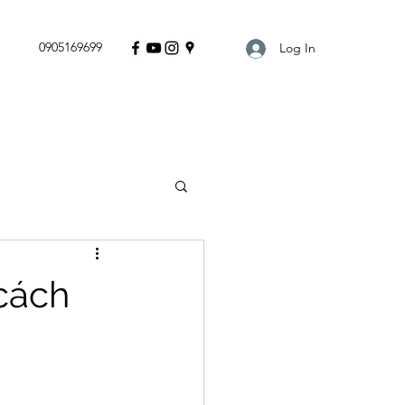
0905169699
Log In
cách