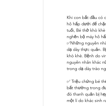
Khi con bắt đầu có 
hô hấp dưới để chặn
tuổi, Bé thở khò khè ch
nghẽn bộ máy hô hấ
✅Những nguyên nhân 
dạ dày thực quản. 
khò khè. Bệnh do viru
nguyên nhân khác nữa
trong dạ dày trào ng
✅ Triệu chứng bé thở 
bất thường trong đư
đó thanh quản bị hẹp t
một lí do khác sin