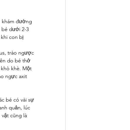
i khám đường 
́i bé dưới 2-3 
 khi con bị 
s, trào ngược 
guyên do bé thở 
ở khò khè. Một 
̀o ngực axit 
bé có vài sự 
anh quản, lúc 
ật cũng là 