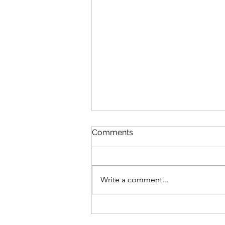
Comments
Write a comment...
🚫 BA MẸ ĐỪNG CHỦ QUAN
KHI CON HO DAI DẲNG -