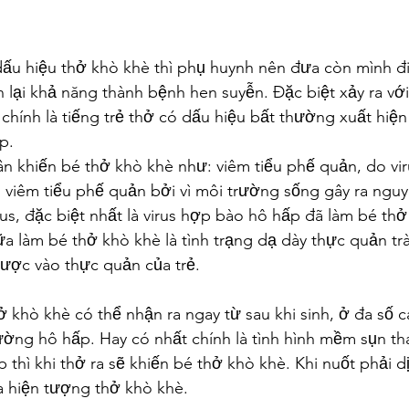
dấu hiệu thở khò khè thì phụ huynh nên đưa còn mình đ
 lại khả năng thành bệnh hen suyễn. Đặc biệt xảy ra vơ
ính là tiếng trẻ thở có dấu hiệu bất thường xuất hiện
p.
khiến bé thở khò khè như: viêm tiểu phế quản, do viru
Bị viêm tiểu phế quản bởi vì môi trường sống gây ra n
s, đặc biệt nhất là virus hợp bào hô hấp đã làm bé th
 làm bé thở khò khè là tình trạng dạ dày thực quản tra
ược vào thực quản của trẻ.
khò khè có thể nhận ra ngay từ sau khi sinh, ở đa số các 
ờng hô hấp. Hay có nhất chính là tình hình mềm sụn th
hì khi thở ra sẽ khiến bé thở khò khè. Khi nuốt phải dị v
h ra hiện tượng thở khò khè.