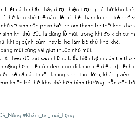
n biết cách nhận thấy được hiện tượng bé thở khò khè, 
bé thở khò khè thế nào để có thể chăm lo cho trẻ nhỏ s
ẻ nhỏ sơ sinh cần phân biệt rõ âm thanh bé thở khò khè s
 sinh khi thở đều là dùng lỗ mùi, trong khí đó kích cỡ mu
 mũi khi bị bệnh cảm, hay bị ho làm bé thở khò khè.
́ng mũi cùng vài giọt thuốc nhỏ mũi. 
phải theo dõi sát sao những biểu hiện bệnh của tre tho 
nh nặng hơn, để còn đem con đi khám để điều trị bệnh
uốc, kể cả các thuốc kháng sinh, tan đờm, kháng viêm,… 
i còn khiến bé thở khò khè hơn bình thường, dẫn đến bệ
Đà_Nẵng
#Khám_tai_mui_họng
------------------------