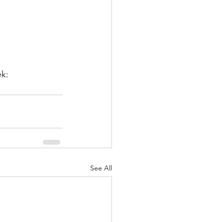
k: 
See All