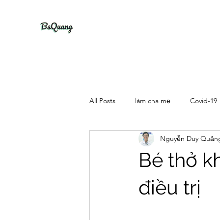
All Posts
làm cha mẹ
Covid-19
Nguyễn Duy Quản
Bé thở k
điều trị