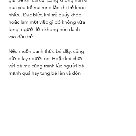
giữ trẻ khi cãi cọ. Càng không nên vì 
quá yêu trẻ mà rung lắc khi trẻ khóc 
nhiều. Đặc biệt, khi trẻ quấy khóc 
hoặc làm một việc gì đó không vừa 
lòng, người lớn không nên đánh 
vào đầu trẻ.
Nếu muốn đánh thức bé dậy, cũng 
đừng lay người bé. Hoặc khi chơi 
với bé mẹ cũng tránh lắc người bé 
mạnh quá hay tung bé lên và đón 
bắt. Việc lay hoặc lắc bé sơ sinh quá 
mạnh với bất kỳ mục đích nào cũng 
đều không tốt và có thể gây nguy 
hiểm cho bé.
Giáo dục kỹ lưỡng người giúp việc 
hay người chăm sóc trẻ, đừng bao 
giờ giả định rằng họ hiểu hết và biết 