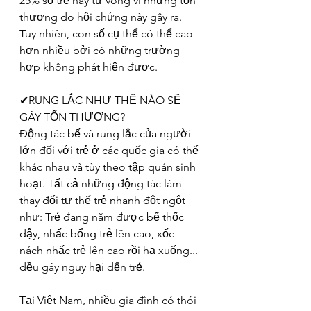
25% số trẻ này tử vong vì những tổn 
thương do hội chứng này gây ra. 
Tuy nhiên, con số cụ thể có thể cao 
hơn nhiều bởi có những trường 
hợp không phát hiện được.
✔RUNG LẮC NHƯ THẾ NÀO SẼ 
GÂY TỔN THƯƠNG?
Động tác bế và rung lắc của người 
lớn đối với trẻ ở các quốc gia có thể 
khác nhau và tùy theo tập quán sinh 
hoạt. Tất cả những động tác làm 
thay đổi tư thế trẻ nhanh đột ngột 
như: Trẻ đang năm được bế thốc 
dậy, nhấc bổng trẻ lên cao, xốc 
nách nhấc trẻ lên cao rồi hạ xuống... 
đều gây nguy hại đến trẻ.
Tại Việt Nam, nhiều gia đình có thói 