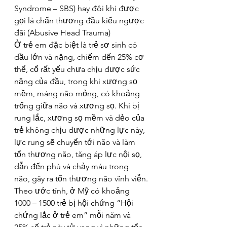
Syndrome – SBS) hay đôi khi được 
gọi là chấn thương đầu kiểu ngược 
đãi (Abusive Head Trauma)
Ở trẻ em đặc biệt là trẻ sơ sinh có 
đầu lớn và nặng, chiếm đến 25% cơ 
thể, cổ rất yếu chưa chịu được sức 
nặng của đầu, trong khi xương sọ 
mềm, màng não mỏng, có khoảng 
trống giữa não và xương sọ. Khi bị 
rung lắc, xương sọ mềm và dẻo của 
trẻ không chịu được những lực này, 
lực rung sẽ chuyển tới não và làm 
tổn thương não, tăng áp lực nội sọ, 
dẫn đến phù và chảy máu trong 
não, gây ra tổn thương não vĩnh viễn.
Theo ước tính, ở Mỹ có khoảng 
1000 – 1500 trẻ bị hội chứng “Hội 
chứng lắc ở trẻ em” mỗi năm và 