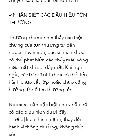
chuyên sâu, lâu dài, rất tốn kém
✔NHẬN BIẾT CÁC DẤU HIỆU TỔN 
THƯƠNG
Thường không nhìn thấy các triệu 
chứng của tổn thương từ bên 
ngoài. Tuy nhiên, bác sĩ nhãn khoa 
có thể phát hiện các chảy máu võng 
mạc mắt khi soi đáy mắt. Khi nghi 
ngờ, các bác sĩ nhi khoa có thể tiến 
hành chụp cắt lớp hoặc chụp cộng 
hưởng từ để tìm thương tổn.
Ngoài ra, cần đặc biệt chú ý nếu trẻ 
có các biểu hiện dưới đây:
– Trẻ bị kích thích mạnh, thay đổi 
hành vi thông thường, không tiếp 
xúc