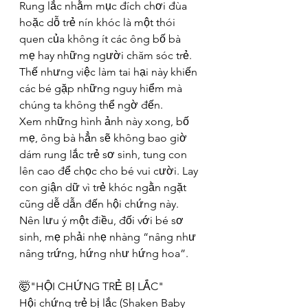
Rung lắc nhằm mục đích chơi đùa 
hoặc dỗ trẻ nín khóc là một thói 
quen của không ít các ông bố bà 
mẹ hay những người chăm sóc trẻ. 
Thế nhưng việc làm tai hại này khiến 
các bé gặp những nguy hiểm mà 
chúng ta không thể ngờ đến.
Xem những hình ảnh này xong, bố 
mẹ, ông bà hẳn sẽ không bao giờ 
dám rung lắc trẻ sơ sinh, tung con 
lên cao để chọc cho bé vui cười. Lay 
con giận dữ vì trẻ khóc ngằn ngặt 
cũng dễ dẫn đến hội chứng này. 
Nên lưu ý một điều, đối với bé sơ 
sinh, mẹ phải nhẹ nhàng “nâng như 
nâng trứng, hứng như hứng hoa”.
🤯"HỘI CHỨNG TRẺ BỊ LẮC"
Hội chứng trẻ bị lắc (Shaken Baby 