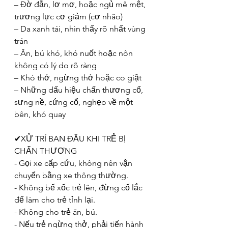
– Đờ đẫn, lơ mơ, hoặc ngủ mê mệt, 
trương lực cơ giảm (cơ nhão)
– Da xanh tái, nhìn thấy rõ nhất vùng 
trán
– Ăn, bú khó, khó nuốt hoặc nôn 
không có lý do rõ ràng
– Khó thở, ngừng thở hoặc co giật
– Những dấu hiệu chấn thương cổ, 
sưng nề, cứng cổ, nghẹo về một 
bên, khó quay
✔XỬ TRÍ BAN ĐẦU KHI TRẺ BỊ 
CHẤN THƯƠNG
- Gọi xe cấp cứu, không nên vận 
chuyển bằng xe thông thường.
- Không bế xốc trẻ lên, đừng cố lắc 
để làm cho trẻ tỉnh lại.
- Không cho trẻ ăn, bú.
- Nếu trẻ ngừng thở, phải tiến hành 