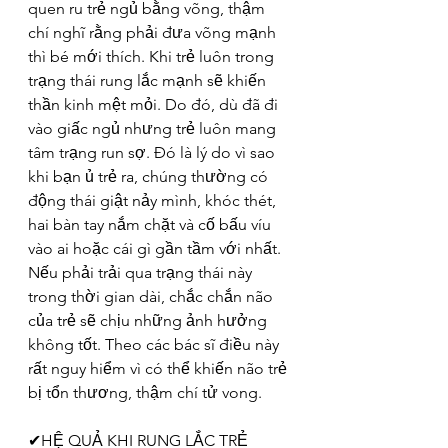
quen ru trẻ ngủ bằng võng, thậm 
chí nghĩ rằng phải đưa võng mạnh 
thì bé mới thích. Khi trẻ luôn trong 
trạng thái rung lắc mạnh sẽ khiến 
thần kinh mệt mỏi. Do đó, dù đã đi 
vào giấc ngủ nhưng trẻ luôn mang 
tâm trạng run sợ. Đó là lý do vì sao 
khi bạn ủ trẻ ra, chúng thường có 
động thái giật nảy mình, khóc thét, 
hai bàn tay nắm chặt và cố bấu víu 
vào ai hoặc cái gì gần tầm với nhất. 
Nếu phải trải qua trạng thái này 
trong thời gian dài, chắc chắn não 
của trẻ sẽ chịu những ảnh hưởng 
không tốt. Theo các bác sĩ điều này 
rất nguy hiểm vì có thể khiến não trẻ 
bị tổn thương, thậm chí tử vong.
✔HỆ QUẢ KHI RUNG LẮC TRẺ