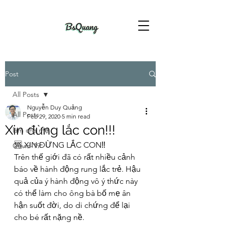
Post
All Posts
Nguyễn Duy Quảng
All Posts
Feb 29, 2020
5 min read
Xin đừng lắc con!!!
làm cha mẹ
🆘️️ XIN ĐỪNG LẮC CON‼
Covid-19
Trên thế giới đã có rất nhiều cảnh 
báo về hành động rung lắc trẻ. Hậu 
quả của ý hành động vô ý thức này 
có thể làm cho ông bà bố mẹ ân 
hận suốt đời, do di chứng để lại 
cho bé rất nặng nề.