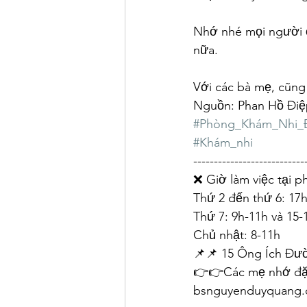
Nhớ nhé mọi người ơi
nữa.
Với các bà mẹ, cũng
Nguồn: Phan Hồ Điệ
#Phòng_Khám_Nhi_
#Khám_nhi
---------------------------
❌ Giờ làm việc tại 
Thứ 2 đến thứ 6: 17
Thứ 7: 9h-11h và 15-
Chủ nhật: 8-11h
📌📌 15 Ông Ích Đư
👉👉Các mẹ nhớ đặt 
bsnguyenduyquang