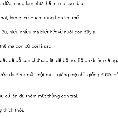
êu đứa, cũng làm như thế mà có sao đâu.
thôi, làm gì cứ quan trọng hóa lên thế.
ều, hiểu nhiều mà biết hết về nuôi con đấy à.
thế mà con cứ còi là sao.
dậy để dỗ con chứ sao lại để bố nó. Bố đã đi làm cả ngày
 nước da đen/ mắt một mí… giống mẹ nhỉ, giống được bố
mẹ cố lên đẻ thêm một thằng con trai.
 thích thôi.