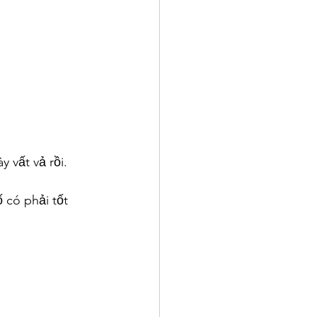
 vất vả rồi.
 có phải tốt 