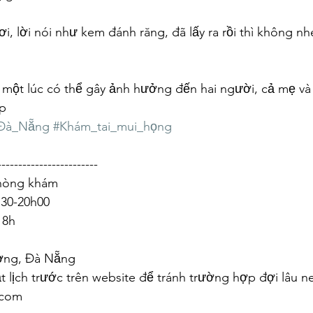
, lời nói như kem đánh răng, đã lấy ra rồi thì không n
 một lúc có thể gây ảnh hưởng đến hai người, cả mẹ và
p
Đà_Nẵng
#Khám_tai_mui_họng
------------------------
phòng khám
h30-20h00
18h
ờng, Đà Nẵng
lịch trước trên website để tránh trường hợp đợi lâu ne
.com