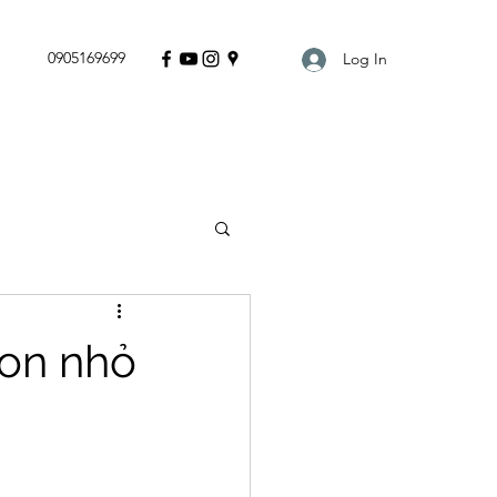
0905169699
Log In
con nhỏ