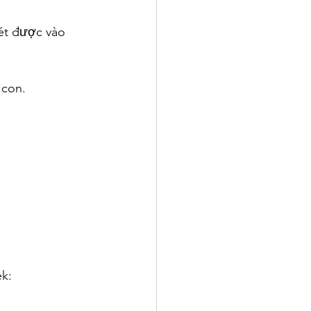
hét được vào 
 con.
k: 