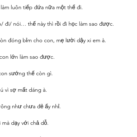
 làm luôn tiếp đứa nữa một thể đi.
/ đi/ nói… thế này thì rồi đi học làm sao được.
còn đóng bỉm cho con, mẹ lười dậy xi em à.
ì con lớn làm sao được.
con sướng thế còn gì.
ú vì sợ mất dáng à.
rông như chưa đẻ ấy nhỉ.
gì mà dạy với chả dỗ.