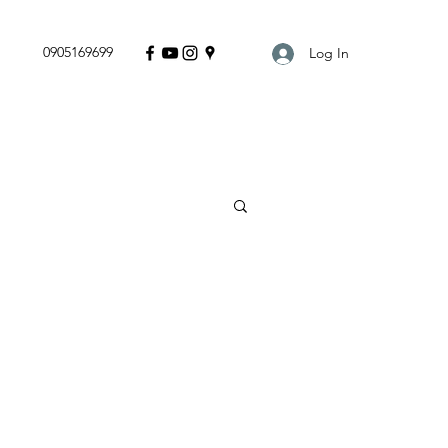
0905169699
Log In