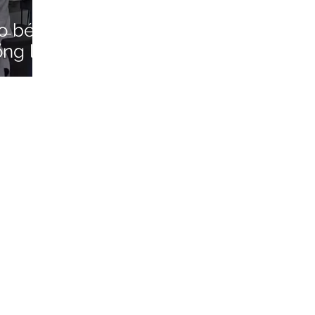
o bé -
ổng lồ