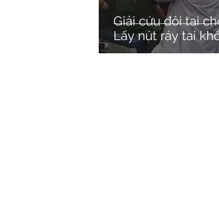
Giải cứu đôi tai ch
Lấy nút ráy tai kh