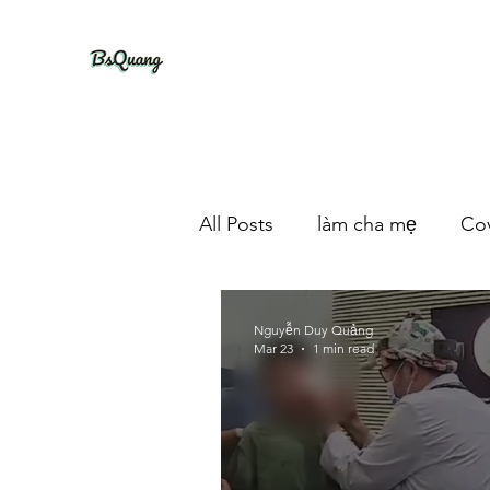
All Posts
làm cha mẹ
Cov
Nguyễn Duy Quảng
Mar 23
1 min read