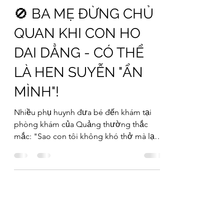
🚫 BA MẸ ĐỪNG CHỦ
QUAN KHI CON HO
DAI DẲNG - CÓ THỂ
LÀ HEN SUYỄN "ẨN
MÌNH"!
Nhiều phụ huynh đưa bé đến khám tại
phòng khám của Quảng thường thắc
mắc: "Sao con tôi không khó thở mà lại
bị hen?" 🤔 Thực tế, hen suyễn ở trẻ nhỏ
không phải lúc nào cũng biểu hiện bằng
những cơn thở rít đặc trưng. Nó thường
"ngụy trang" dưới những cơn ho dai
dẳng mà chúng ta dễ dàng bỏ qua. 👉
Dưới đây là 5 dấu hiệu cảnh báo ba mẹ
cần lưu ý: 1️⃣ Ho về đêm/sáng sớm: Ban