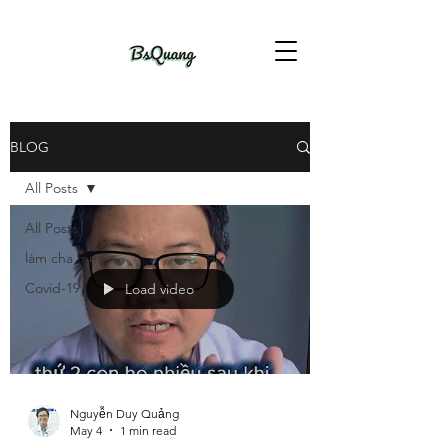
BLOG
All Posts
All Posts
làm cha mẹ
Covid-19
Load video
Nguyễn Duy Quảng
May 4
1 min read