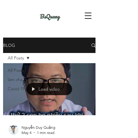
BLOG
All Posts
All Posts
làm cha mẹ
Covid-19
Load video
Nguyễn Duy Quảng
May 4
1 min read