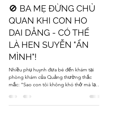
🚫 BA MẸ ĐỪNG CHỦ
QUAN KHI CON HO
DAI DẲNG - CÓ THỂ
LÀ HEN SUYỄN "ẨN
MÌNH"!
Nhiều phụ huynh đưa bé đến khám tại
phòng khám của Quảng thường thắc
mắc: "Sao con tôi không khó thở mà lại
bị hen?" 🤔 Thực tế, hen suyễn ở trẻ nhỏ
không phải lúc nào cũng biểu hiện bằng
những cơn thở rít đặc trưng. Nó thường
"ngụy trang" dưới những cơn ho dai
dẳng mà chúng ta dễ dàng bỏ qua. 👉
Dưới đây là 5 dấu hiệu cảnh báo ba mẹ
cần lưu ý: 1️⃣ Ho về đêm/sáng sớm: Ban